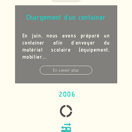
Chargement d'un container
En juin, nous avons préparé un
container afin d'envoyer du
matériel scolaire (équipement,
mobilier...
En savoir plus
2006
donut_large
rv_hookup