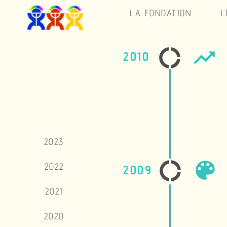
LA FONDATION
L
donut_large
trending_up
2010
2023
color_lens
donut_large
2022
2009
2021
2020