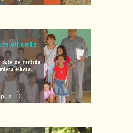
re officielle
 date de rentrée
miers élèves.
 plus