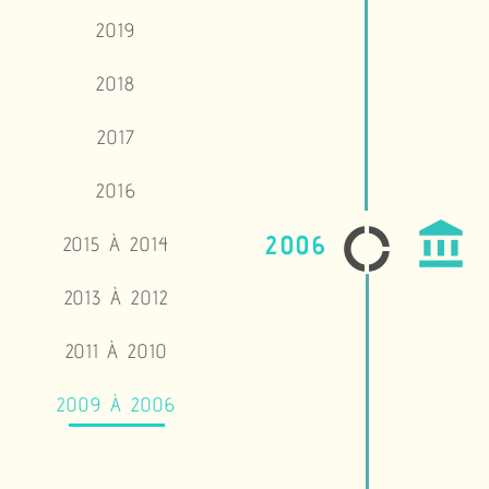
2019
2018
2017
2016
account_balance
donut_large
2006
2015 À 2014
2013 À 2012
2011 À 2010
2009 À 2006