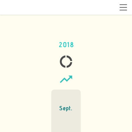
2018
donut_large
trending_up
Sept.