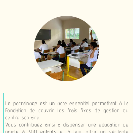
brightness_1
L
e parrainage est un acte essentiel permettant à la
Fondation de couvrir les frais fixes de gestion du
centre scolaire.
Vous contribuez ainsi à dispenser une éducation de
pointe à 300 enfants et à leur offrir un véritable